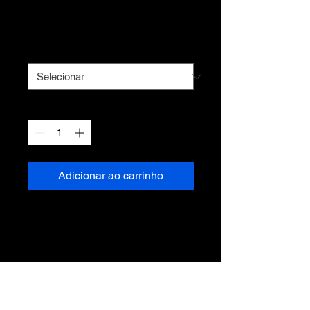
Preço
R$ 150,00
Tamanho
*
Quantidade
*
Adicionar ao carrinho
Camiseta 100% algodão
Merch exclusivo zé tour 2024
DETALHES DO PRODUTO
Use este espaço para adicionar mais