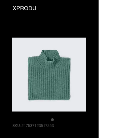
XPRODU
SKU: 217537123517253
Camiseta de Rock