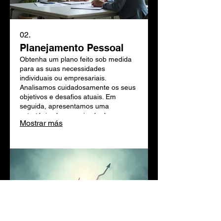
02.
Planejamento Pessoal
Obtenha um plano feito sob medida
para as suas necessidades
individuais ou empresariais.
Analisamos cuidadosamente os seus
objetivos e desafios atuais. Em
seguida, apresentamos uma
estratégia clara e acionável para o
Mostrar más
ajudar a alcançar o sucesso
desejado. Este serviço garante que
os seus passos são guiados por
especialistas.