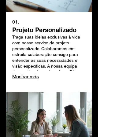
01.
Projeto Personalizado
Traga suas ideias exclusivas à vida
com nosso serviço de projeto
personalizado. Colaboramos em
estreita colaboração consigo para
entender as suas necessidades e
visão específicas. A nossa equipa
desenvolverá um plano à medida
Mostrar más
para garantir que cada detalhe é
coberto. Deixe-nos transformar o seu
conceito numa realidade tangível.