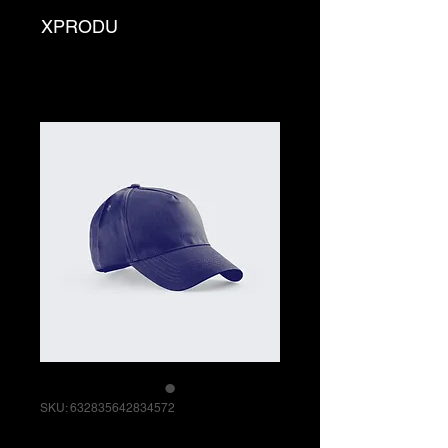
XPRODU
SKU: 632835642834572
Sou um produto