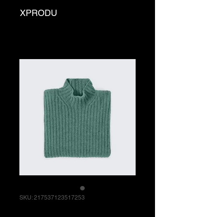
XPRODU
SKU: 217537123517253
Camiseta de Rock