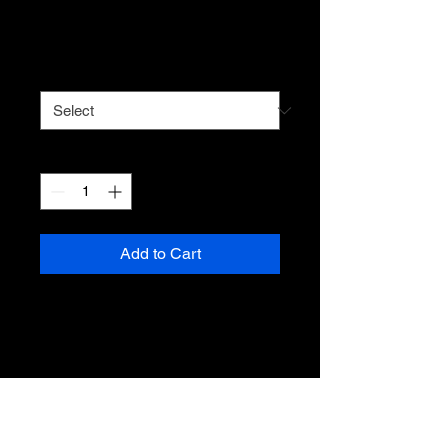
Price
R$150.00
Tamanho
*
Quantity
*
Add to Cart
Camiseta 100% algodão
Merch exclusivo zé tour 2024
DETALHES DO PRODUTO
Use este espaço para adicionar mais